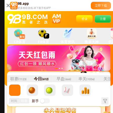
9B.app
立即下载
更多精彩游戏,请下载手机APP
登录
注册
CR体育
FB体育
体育资讯
推单大神
优
联赛
今日
早盘
串关
关注
(1123)
(612)
(666)
(1034)
(
新手
时间
联赛